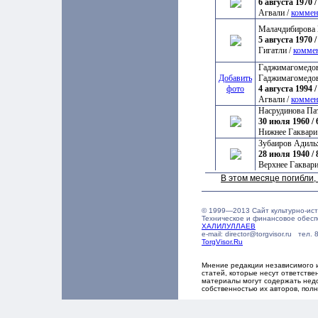
6 августа 1970 /
Агвали /
коммен
Малачдибирова 
5 августа 1970 /
Гигатли /
комме
Гаджимагомедов
Добавить
Гаджимагомедо
фото
4 августа 1994 /
Агвали /
коммен
Насрудинова Па
30 июля 1960 / 
Нижнее Гаквари
Зубаиров Адиль
28 июля 1940 / 
Верхнее Гаквари
В этом месяце погибли
© 1999—2013 Сайт культурно-ис
Техническое и финансовое обес
ХАЛИЛУЛЛАЕВ
e-mail: director@torgvisor.ru тел
TorgVisor.Ru
Мнение редакции независимого 
статей, которые несут ответств
материалы могут содержать нед
собственностью их авторов, пол