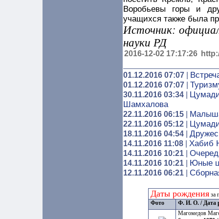
Воробьевы горы и др
учащихся также была пр
Источник: официал
науки РД
2016-12-02 17:17:26
http
Встреч
01.12.2016 07:07
|
Туризм
01.12.2016 07:07
|
Цумади
30.11.2016 03:34
|
Шамхалова
Малыша
22.11.2016 06:15
|
Цумади
22.11.2016 05:12
|
Дружес
18.11.2016 04:54
|
Хабиб 
14.11.2016 11:08
|
Очеред
14.11.2016 10:21
|
Юные ц
14.11.2016 10:21
|
Сборна
12.11.2016 06:21
|
Даты рождения
за 
Фото
Ф. И. О. / Дат
Магомедов Маг