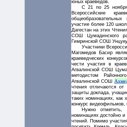
юных краеведов.
С 21 по 25 ноября
Всероссийские крае
общеобразовательных
участие более 120 школ
Дагестан на этих Чтени
СОШ Цумадинского 
Гимринской СОШ Унцуку
Участники Всеросси
Магомедов Басир явля
краеведческих конкурс
чести участия в краев
Агвалинской СОШ Цумад
методистом Районног
Ахме
Агвалинской СОШ
чтения отличаются от 
защиты доклада, учащие
таких номинациях, как 
конкурс видеофильмов, 
Нужно отметить, 
номинациях достойно и
чтений. Помимо участия
посетить Кремль, Крас